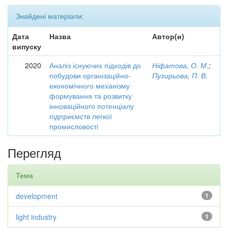
Знайдені матеріали:
Дата
Назва
Автор(и)
випуску
2020
Аналіз існуючих підходів до
Ніфатова, О. М.
;
побудови організаційно-
Пузирьова, П. В.
економічного механізму
формування та розвитку
інноваційного потенціалу
підприємств легкої
промисловості
Перегляд
Тема
development
1
light industry
1