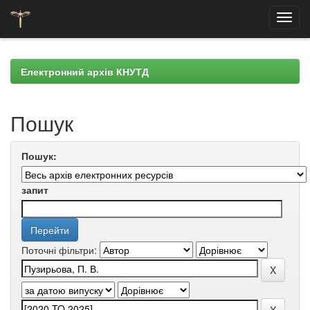
Skip
navigation
Електронний архів КНУТД
Пошук
Пошук:
запит
Поточні фільтри: