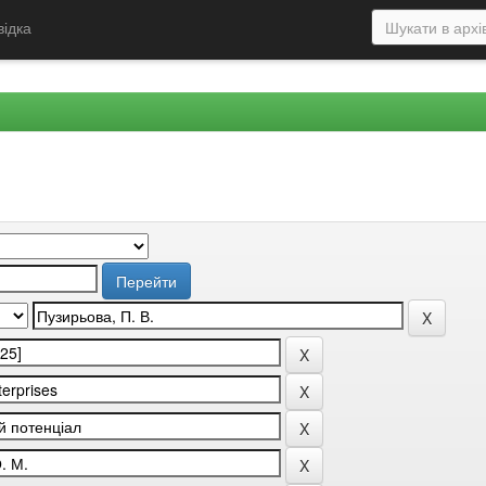
відка