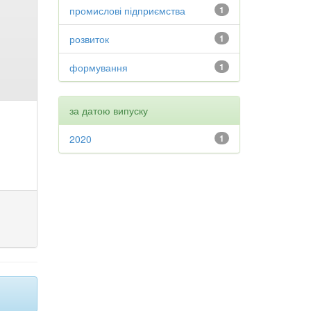
промислові підприємства
1
розвиток
1
формування
1
за датою випуску
2020
1