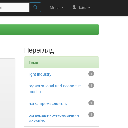
Мова
Вхід:
Перегляд
Тема
light industry
1
organizational and economic
1
mecha...
легка промисловість
1
організаційно-економічний
1
механізм