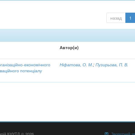
назад
1
Автор(и)
рганізаційно-економічного
Ніфатова, О. М.
;
Пузирьова, П. В.
ваційного потенціалу
тарій КНУТД © 2026
Зворотний зв