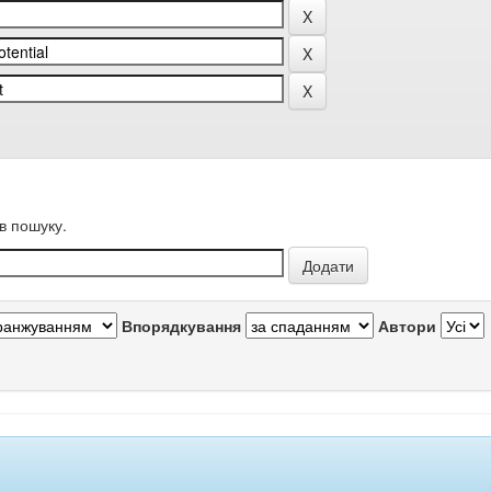
в пошуку.
Впорядкування
Автори