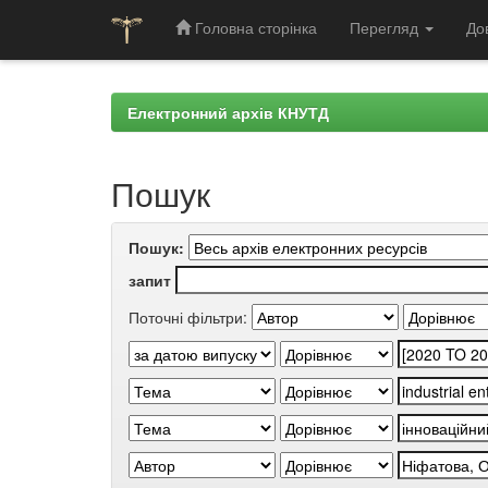
Головна сторінка
Перегляд
До
Skip
navigation
Електронний архів КНУТД
Пошук
Пошук:
запит
Поточні фільтри: