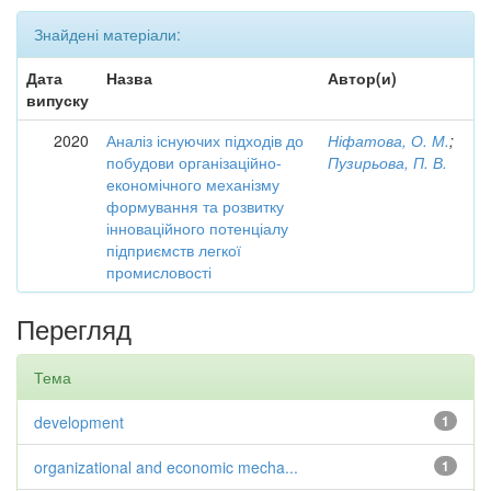
Знайдені матеріали:
Дата
Назва
Автор(и)
випуску
2020
Аналіз існуючих підходів до
Ніфатова, О. М.
;
побудови організаційно-
Пузирьова, П. В.
економічного механізму
формування та розвитку
інноваційного потенціалу
підприємств легкої
промисловості
Перегляд
Тема
development
1
organizational and economic mecha...
1