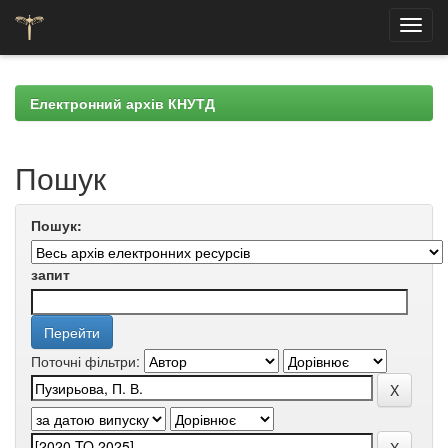
Skip
navigation
Електронний архів КНУТД
Пошук
Пошук:
запит
Поточні фільтри: