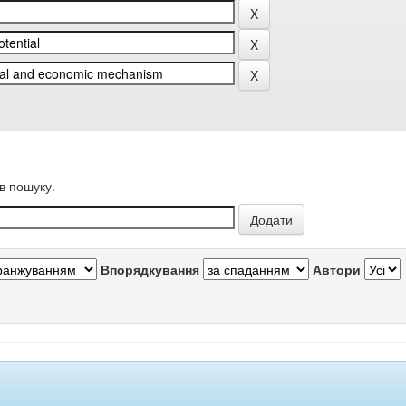
в пошуку.
Впорядкування
Автори