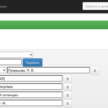
відка