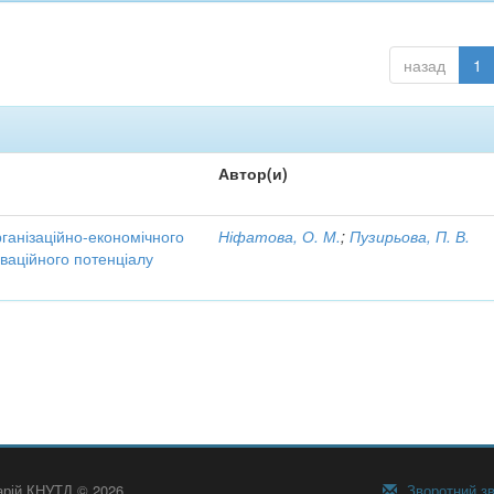
назад
1
Автор(и)
рганізаційно-економічного
Ніфатова, О. М.
;
Пузирьова, П. В.
ваційного потенціалу
тарій КНУТД © 2026
Зворотний зв