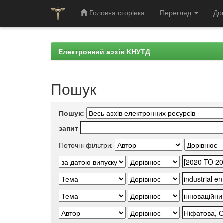
Головна сторінка
Перегляд
До
Skip
navigation
Електронний архів КНУТД
Пошук
Пошук:
запит
Поточні фільтри: