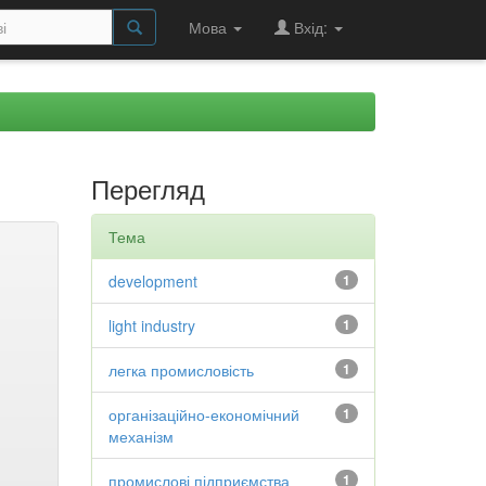
Мова
Вхід:
Перегляд
Тема
development
1
light industry
1
легка промисловість
1
організаційно-економічний
1
механізм
промислові підприємства
1