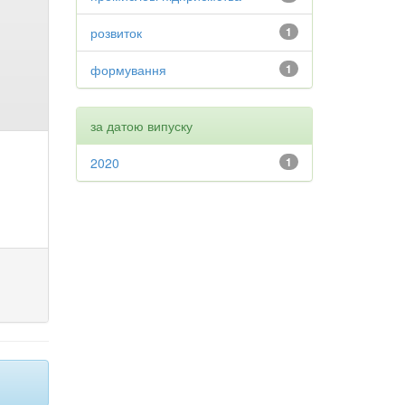
розвиток
1
формування
1
за датою випуску
2020
1