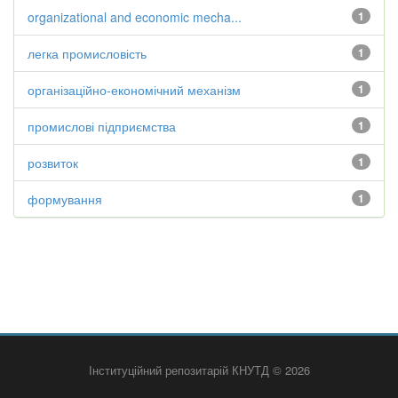
organizational and economic mecha...
1
легка промисловість
1
організаційно-економічний механізм
1
промислові підприємства
1
розвиток
1
формування
1
Інституційний репозитарій КНУТД © 2026