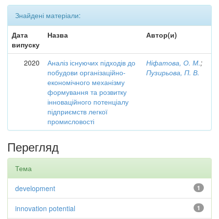
Знайдені матеріали:
Дата
Назва
Автор(и)
випуску
2020
Аналіз існуючих підходів до
Ніфатова, О. М.
;
побудови організаційно-
Пузирьова, П. В.
економічного механізму
формування та розвитку
інноваційного потенціалу
підприємств легкої
промисловості
Перегляд
Тема
development
1
innovation potential
1