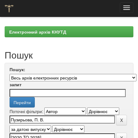
Skip
navigation
Електронний архів КНУТД
Пошук
Пошук:
запит
Поточні фільтри: