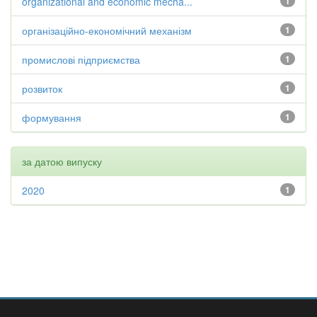
organizational and economic mecha...
1
організаційно-економічний механізм
1
промислові підприємства
1
розвиток
1
формування
1
за датою випуску
2020
1