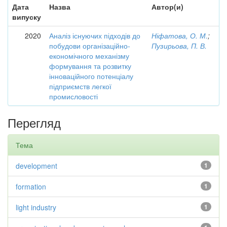
Дата
Назва
Автор(и)
випуску
2020
Аналіз існуючих підходів до
Ніфатова, О. М.
;
побудови організаційно-
Пузирьова, П. В.
економічного механізму
формування та розвитку
інноваційного потенціалу
підприємств легкої
промисловості
Перегляд
Тема
development
1
formation
1
light industry
1