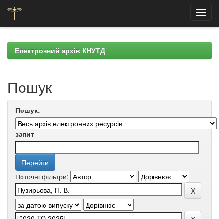
Skip
navigation
Електронний архів КНУТД
Пошук
Пошук:
запит
Поточні фільтри: