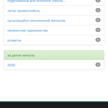
organizational and economic mecha...
1
легка промисловість
1
організаційно-економічний механізм
1
промислові підприємства
1
розвиток
1
за датою випуску
2020
1