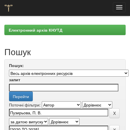
Skip
navigation
Електронний архів КНУТД
Пошук
Пошук:
запит
Поточні фільтри: