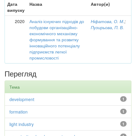
Дата
Назва
Автор(и)
випуску
2020
Аналіз існуючих підходів до
Ніфатова, О. М.
;
побудови організаційно-
Пузирьова, П. В.
економічного механізму
формування та розвитку
інноваційного потенціалу
підприємств легкої
промисловості
Перегляд
Тема
development
1
formation
1
light industry
1