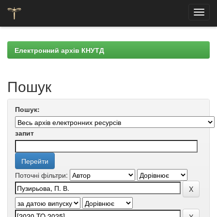
Skip
navigation
Електронний архів КНУТД
Пошук
Пошук:
запит
Поточні фільтри: