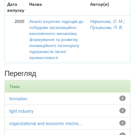
Дата
Назва
Автор(и)
випуску
2020
Аналіз існуючих підходів до
Ніфатова, О. М.
;
побудови організаційно-
Пузирьова, П. В.
економічного механізму
формування та розвитку
інноваційного потенціалу
підприємств легкої
промисловості
Перегляд
Тема
formation
1
light industry
1
organizational and economic mecha...
1