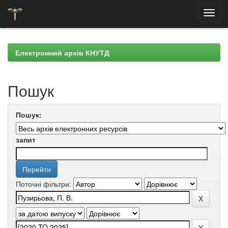
Skip
navigation
Електронний архів КНУТД
Пошук
Пошук:
запит
Поточні фільтри: