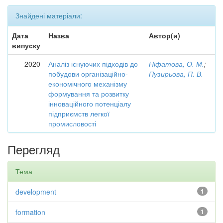
Знайдені матеріали:
Дата
Назва
Автор(и)
випуску
2020
Аналіз існуючих підходів до
Ніфатова, О. М.
;
побудови організаційно-
Пузирьова, П. В.
економічного механізму
формування та розвитку
інноваційного потенціалу
підприємств легкої
промисловості
Перегляд
Тема
development
1
formation
1