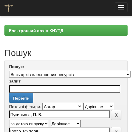
Skip
navigation
Електронний архів КНУТД
Пошук
Пошук:
запит
Поточні фільтри: