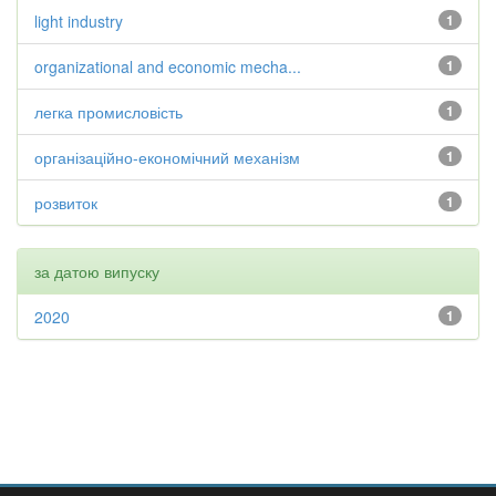
light industry
1
organizational and economic mecha...
1
легка промисловість
1
організаційно-економічний механізм
1
розвиток
1
за датою випуску
2020
1