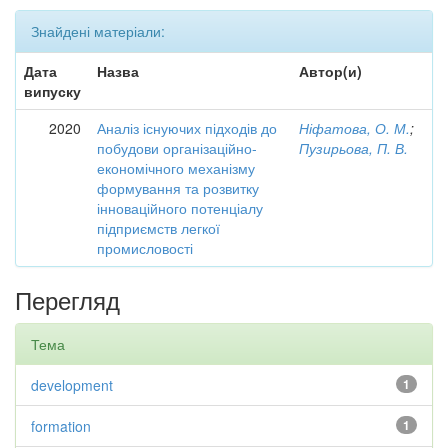
Знайдені матеріали:
Дата
Назва
Автор(и)
випуску
2020
Аналіз існуючих підходів до
Ніфатова, О. М.
;
побудови організаційно-
Пузирьова, П. В.
економічного механізму
формування та розвитку
інноваційного потенціалу
підприємств легкої
промисловості
Перегляд
Тема
development
1
formation
1