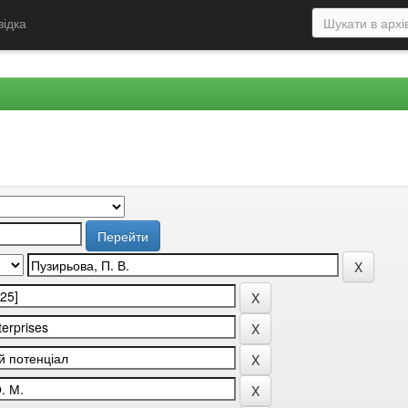
відка