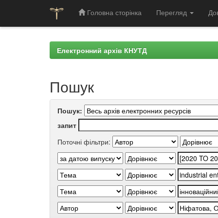
Головна сторінка
Перегляд
До
Skip
navigation
Електронний архів КНУТД
Пошук
Пошук:
запит
Поточні фільтри: