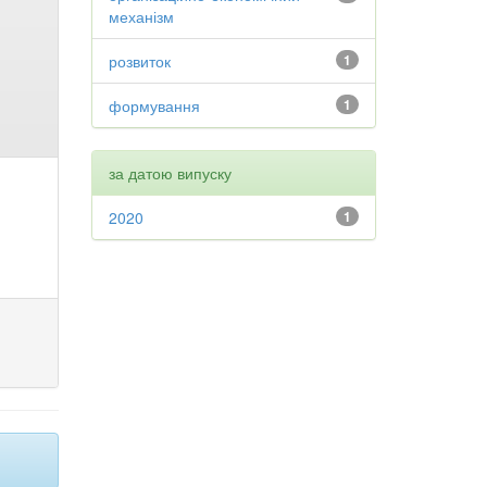
механізм
розвиток
1
формування
1
за датою випуску
2020
1