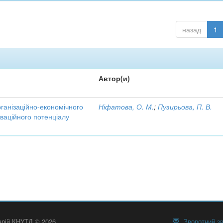
назад
1
Автор(и)
рганізаційно-економічного
Ніфатова, О. М.
;
Пузирьова, П. В.
ваційного потенціалу
тарій КНУТД © 2026
Зворотний зв