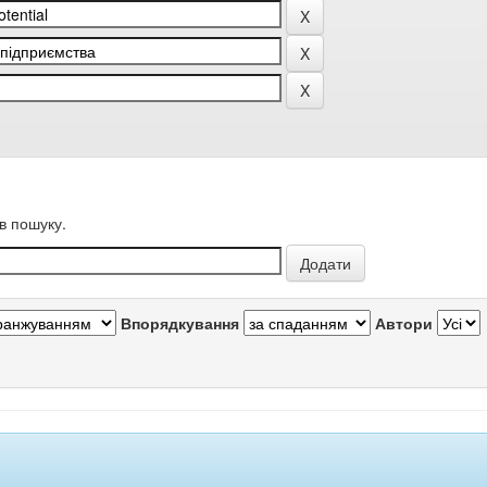
в пошуку.
Впорядкування
Автори