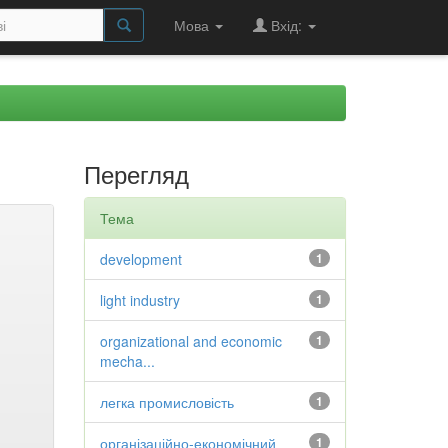
Мова
Вхід:
Перегляд
Тема
development
1
light industry
1
organizational and economic
1
mecha...
легка промисловість
1
організаційно-економічний
1