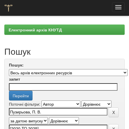
Skip
navigation
Електронний архів КНУТД
Пошук
Пошук:
запит
Поточні фільтри: