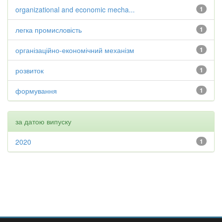
organizational and economic mecha...
1
легка промисловість
1
організаційно-економічний механізм
1
розвиток
1
формування
1
за датою випуску
2020
1