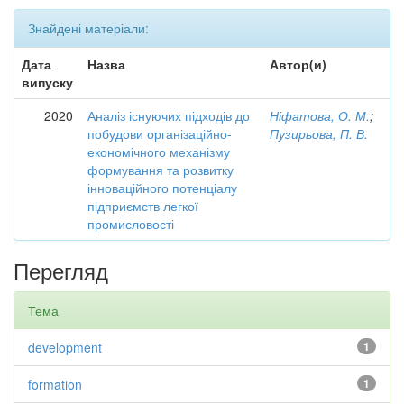
Знайдені матеріали:
Дата
Назва
Автор(и)
випуску
2020
Аналіз існуючих підходів до
Ніфатова, О. М.
;
побудови організаційно-
Пузирьова, П. В.
економічного механізму
формування та розвитку
інноваційного потенціалу
підприємств легкої
промисловості
Перегляд
Тема
development
1
formation
1