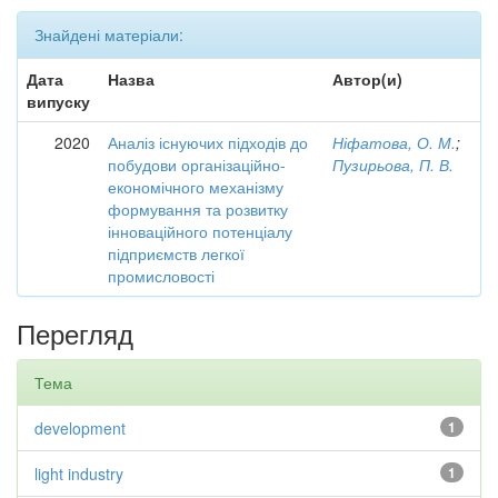
Знайдені матеріали:
Дата
Назва
Автор(и)
випуску
2020
Аналіз існуючих підходів до
Ніфатова, О. М.
;
побудови організаційно-
Пузирьова, П. В.
економічного механізму
формування та розвитку
інноваційного потенціалу
підприємств легкої
промисловості
Перегляд
Тема
development
1
light industry
1