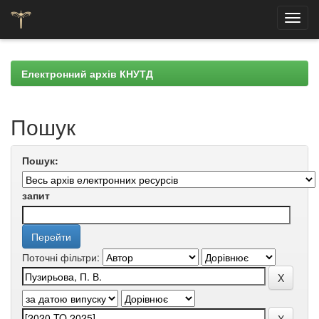
Skip
navigation
Електронний архів КНУТД
Пошук
Пошук:
запит
Поточні фільтри: