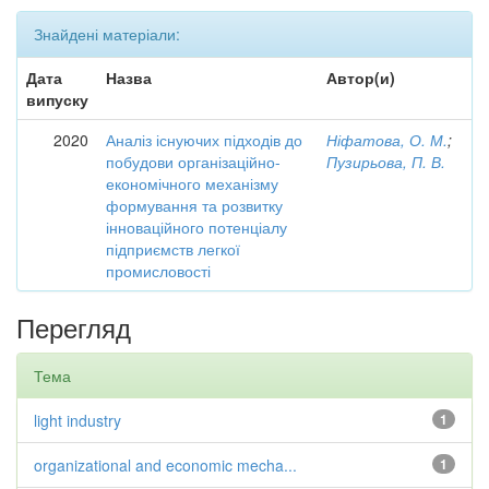
Знайдені матеріали:
Дата
Назва
Автор(и)
випуску
2020
Аналіз існуючих підходів до
Ніфатова, О. М.
;
побудови організаційно-
Пузирьова, П. В.
економічного механізму
формування та розвитку
інноваційного потенціалу
підприємств легкої
промисловості
Перегляд
Тема
light industry
1
organizational and economic mecha...
1