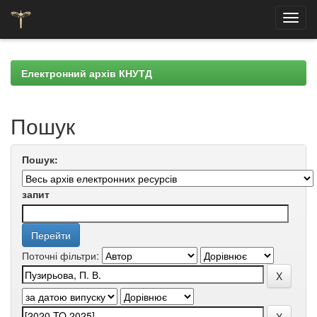
Skip
navigation
Електронний архів КНУТД
Пошук
Пошук:
запит
Поточні фільтри: