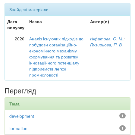
Знайдені матеріали:
Дата
Назва
Автор(и)
випуску
2020
Аналіз існуючих підходів до
Ніфатова, О. М.
;
побудови організаційно-
Пузирьова, П. В.
економічного механізму
формування та розвитку
інноваційного потенціалу
підприємств легкої
промисловості
Перегляд
Тема
development
1
formation
1