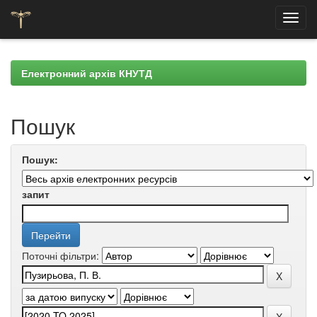
Skip
navigation
Електронний архів КНУТД
Пошук
Пошук:
запит
Поточні фільтри: