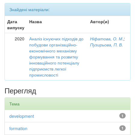
Знайдені матеріали:
Дата
Назва
Автор(и)
випуску
2020
Аналіз існуючих підходів до
Ніфатова, О. М.
;
побудови організаційно-
Пузирьова, П. В.
економічного механізму
формування та розвитку
інноваційного потенціалу
підприємств легкої
промисловості
Перегляд
Тема
development
1
formation
1