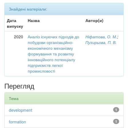
Знайдені матеріали:
Дата
Назва
Автор(и)
випуску
2020
Аналіз існуючих підходів до
Ніфатова, О. М.
;
побудови організаційно-
Пузирьова, П. В.
економічного механізму
формування та розвитку
інноваційного потенціалу
підприємств легкої
промисловості
Перегляд
Тема
development
1
formation
1