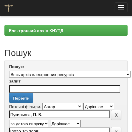
Skip
navigation
Електронний архів КНУТД
Пошук
Пошук:
запит
Поточні фільтри: