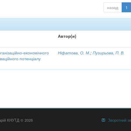
назад
1
Автор(и)
рганізаційно-економічного
Ніфатова, О. М.
;
Пузирьова, П. В.
ваційного потенціалу
тарій КНУТД © 2026
Зворотний зв