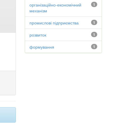
організаційно-економічний
1
механізм
промислові підприємства
1
розвиток
1
формування
1