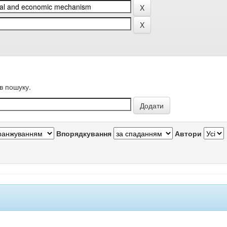
в пошуку.
Впорядкування
Автори