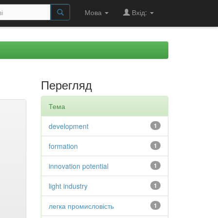
Мова
Вхід:
Перегляд
Тема
development
1
formation
1
innovation potential
1
light industry
1
легка промисловість
1