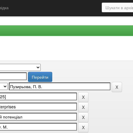
відка