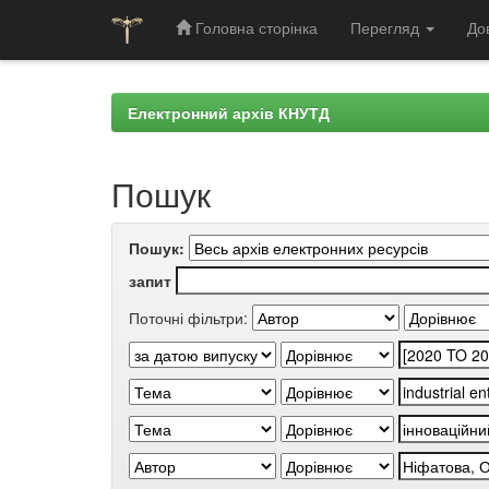
Головна сторінка
Перегляд
До
Skip
navigation
Електронний архів КНУТД
Пошук
Пошук:
запит
Поточні фільтри: