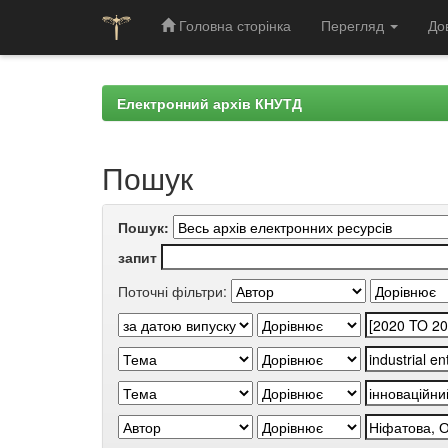
Головна сторінка
Перегляд
До
Skip
navigation
Електронний архів КНУТД
Пошук
Пошук:
запит
Поточні фільтри: