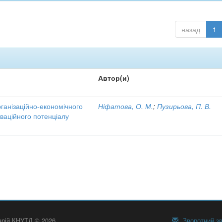
назад
1
Автор(и)
рганізаційно-економічного
Ніфатова, О. М.
;
Пузирьова, П. В.
ваційного потенціалу
тарій КНУТД © 2026
Зворотний зв