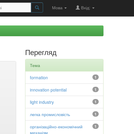
Мова
Вхід:
Перегляд
Тема
formation
1
innovation potential
1
light industry
1
легка промисловість
1
організаційно-економічний
1
механізм