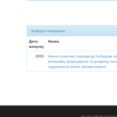
Знайдені матеріали:
Дата
Назва
випуску
2020
Аналіз існуючих підходів до побудови о
механізму формування та розвитку інно
підприємств легкої промисловості
Інституційний репози