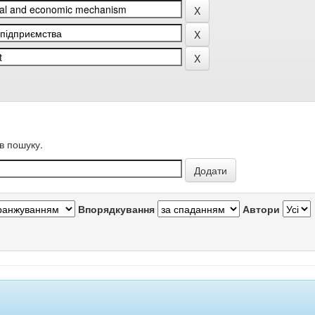
в пошуку.
Впорядкування
Автори