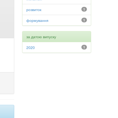
розвиток
1
формування
1
за датою випуску
2020
1