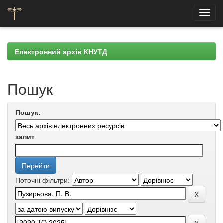
Skip
navigation
Електронний архів КНУТД
Пошук
Пошук:
запит
Поточні фільтри: