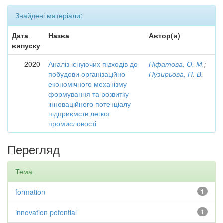
Знайдені матеріали:
Дата
Назва
Автор(и)
випуску
2020
Аналіз існуючих підходів до
Ніфатова, О. М.
;
побудови організаційно-
Пузирьова, П. В.
економічного механізму
формування та розвитку
інноваційного потенціалу
підприємств легкої
промисловості
Перегляд
Тема
formation
1
innovation potential
1