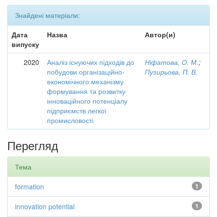
Знайдені матеріали:
Дата
Назва
Автор(и)
випуску
2020
Аналіз існуючих підходів до
Ніфатова, О. М.
;
побудови організаційно-
Пузирьова, П. В.
економічного механізму
формування та розвитку
інноваційного потенціалу
підприємств легкої
промисловості
Перегляд
Тема
formation
1
innovation potential
1