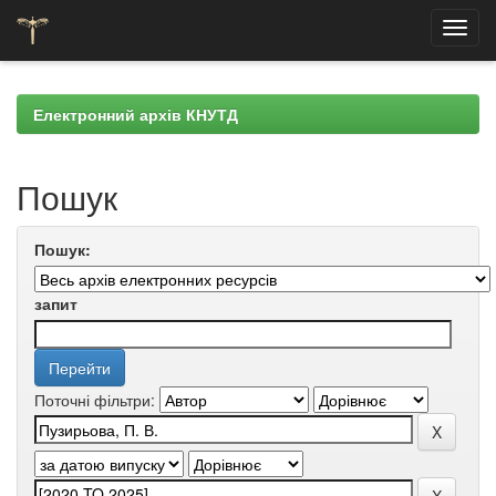
Skip
navigation
Електронний архів КНУТД
Пошук
Пошук:
запит
Поточні фільтри: