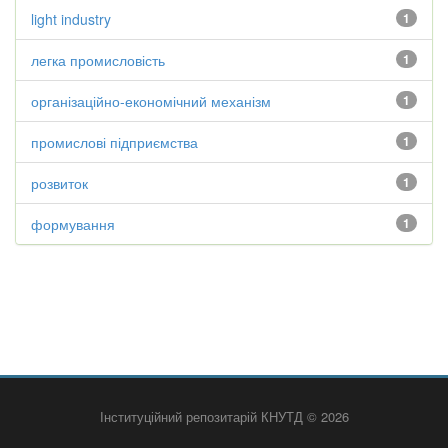
light industry
1
легка промисловість
1
організаційно-економічний механізм
1
промислові підприємства
1
розвиток
1
формування
1
Інституційний репозитарій КНУТД © 2026