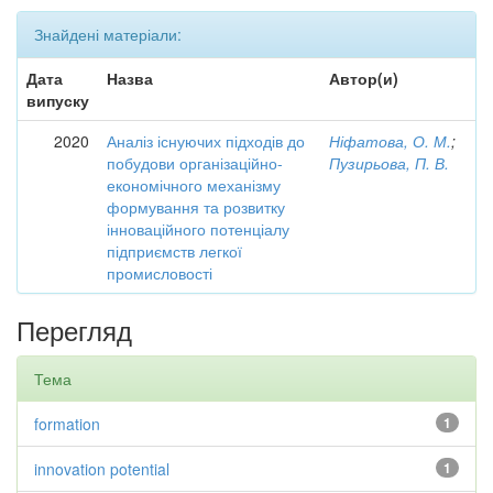
Знайдені матеріали:
Дата
Назва
Автор(и)
випуску
2020
Аналіз існуючих підходів до
Ніфатова, О. М.
;
побудови організаційно-
Пузирьова, П. В.
економічного механізму
формування та розвитку
інноваційного потенціалу
підприємств легкої
промисловості
Перегляд
Тема
formation
1
innovation potential
1