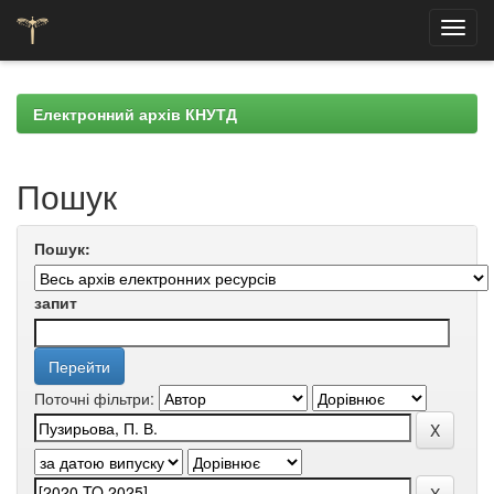
Skip
navigation
Електронний архів КНУТД
Пошук
Пошук:
запит
Поточні фільтри: