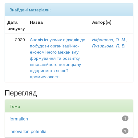
Знайдені матеріали:
Дата
Назва
Автор(и)
випуску
2020
Аналіз існуючих підходів до
Ніфатова, О. М.
;
побудови організаційно-
Пузирьова, П. В.
економічного механізму
формування та розвитку
інноваційного потенціалу
підприємств легкої
промисловості
Перегляд
Тема
formation
1
innovation potential
1