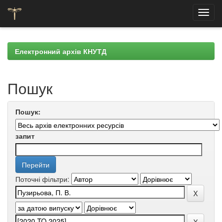
Skip
navigation
Електронний архів КНУТД
Пошук
Пошук:
запит
Поточні фільтри: