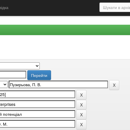
відка