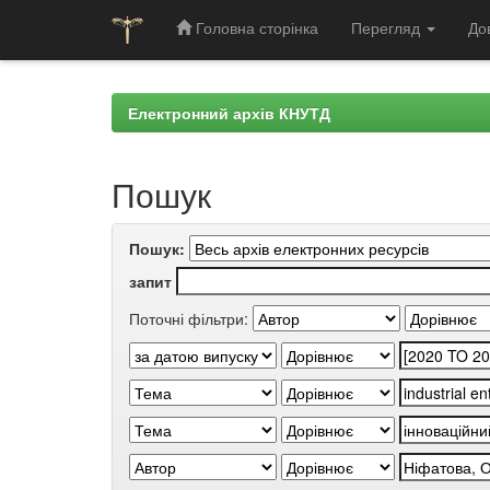
Головна сторінка
Перегляд
До
Skip
navigation
Електронний архів КНУТД
Пошук
Пошук:
запит
Поточні фільтри: