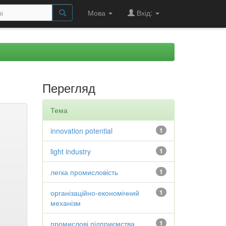
Мова
Вхід:
Перегляд
Тема
innovation potential
1
light industry
1
легка промисловість
1
організаційно-економічний
1
механізм
промислові підприємства
1