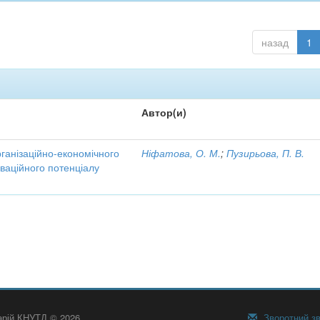
назад
1
Автор(и)
рганізаційно-економічного
Ніфатова, О. М.
;
Пузирьова, П. В.
ваційного потенціалу
тарій КНУТД © 2026
Зворотний зв