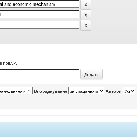
в пошуку.
Впорядкування
Автори