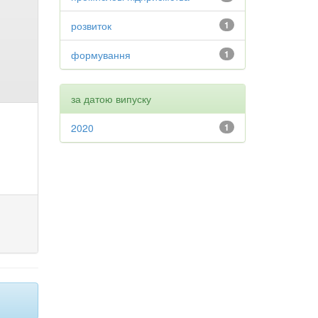
розвиток
1
формування
1
за датою випуску
2020
1