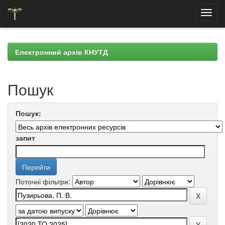
Skip
navigation
Електронний архів КНУТД
Пошук
Пошук:
запит
Поточні фільтри: