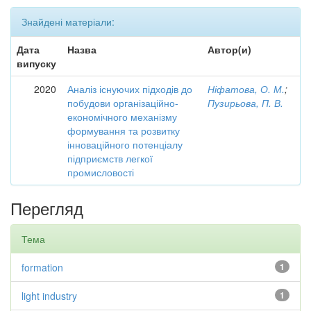
Знайдені матеріали:
Дата
Назва
Автор(и)
випуску
2020
Аналіз існуючих підходів до
Ніфатова, О. М.
;
побудови організаційно-
Пузирьова, П. В.
економічного механізму
формування та розвитку
інноваційного потенціалу
підприємств легкої
промисловості
Перегляд
Тема
formation
1
light industry
1