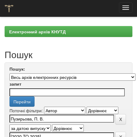
Skip
navigation
Електронний архів КНУТД
Пошук
Пошук:
запит
Поточні фільтри: