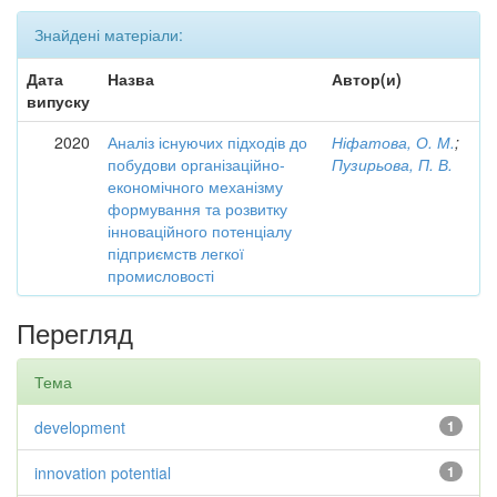
Знайдені матеріали:
Дата
Назва
Автор(и)
випуску
2020
Аналіз існуючих підходів до
Ніфатова, О. М.
;
побудови організаційно-
Пузирьова, П. В.
економічного механізму
формування та розвитку
інноваційного потенціалу
підприємств легкої
промисловості
Перегляд
Тема
development
1
innovation potential
1