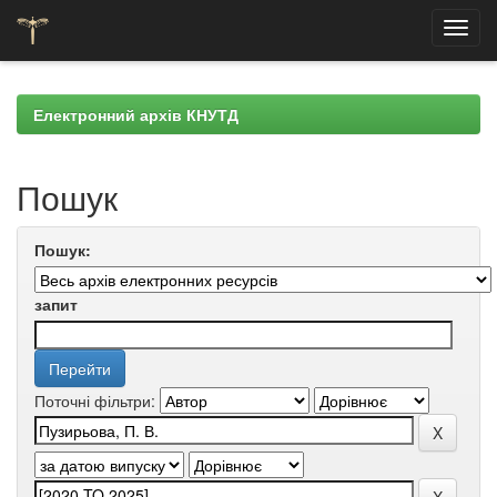
Skip
navigation
Електронний архів КНУТД
Пошук
Пошук:
запит
Поточні фільтри: