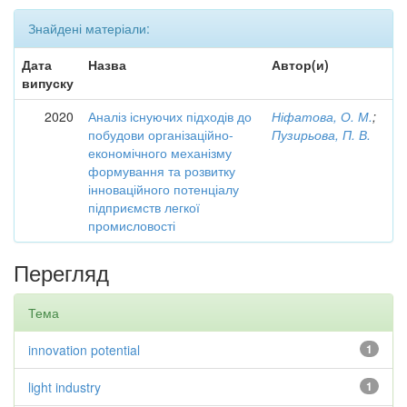
Знайдені матеріали:
Дата
Назва
Автор(и)
випуску
2020
Аналіз існуючих підходів до
Ніфатова, О. М.
;
побудови організаційно-
Пузирьова, П. В.
економічного механізму
формування та розвитку
інноваційного потенціалу
підприємств легкої
промисловості
Перегляд
Тема
innovation potential
1
light industry
1