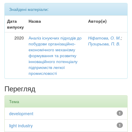
Знайдені матеріали:
Дата
Назва
Автор(и)
випуску
2020
Аналіз існуючих підходів до
Ніфатова, О. М.
;
побудови організаційно-
Пузирьова, П. В.
економічного механізму
формування та розвитку
інноваційного потенціалу
підприємств легкої
промисловості
Перегляд
Тема
development
1
light industry
1