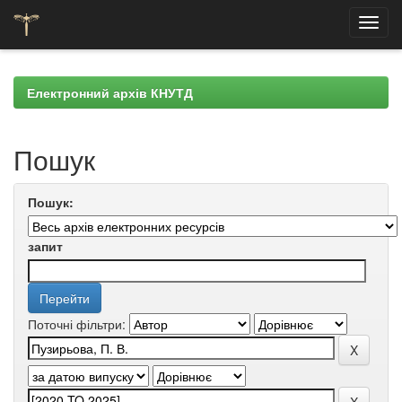
Skip
navigation
Електронний архів КНУТД
Пошук
Пошук:
запит
Поточні фільтри: