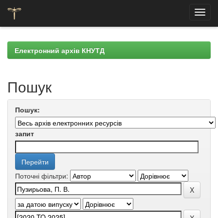
Skip
navigation
Електронний архів КНУТД
Пошук
Пошук:
запит
Поточні фільтри: