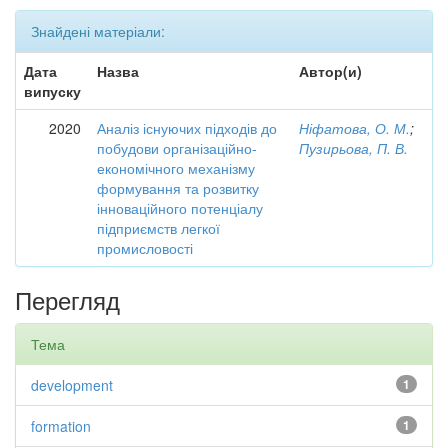
Знайдені матеріали:
Дата
Назва
Автор(и)
випуску
2020
Аналіз існуючих підходів до
Ніфатова, О. М.
;
побудови організаційно-
Пузирьова, П. В.
економічного механізму
формування та розвитку
інноваційного потенціалу
підприємств легкої
промисловості
Перегляд
Тема
development
1
formation
1