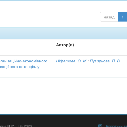
назад
1
Автор(и)
рганізаційно-економічного
Ніфатова, О. М.
;
Пузирьова, П. В.
ваційного потенціалу
тарій КНУТД © 2026
Зворотний зв