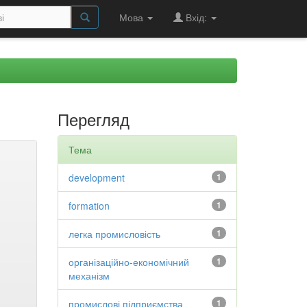
Мова
Вхід:
Перегляд
Тема
development
1
formation
1
легка промисловість
1
організаційно-економічний
1
механізм
промислові підприємства
1