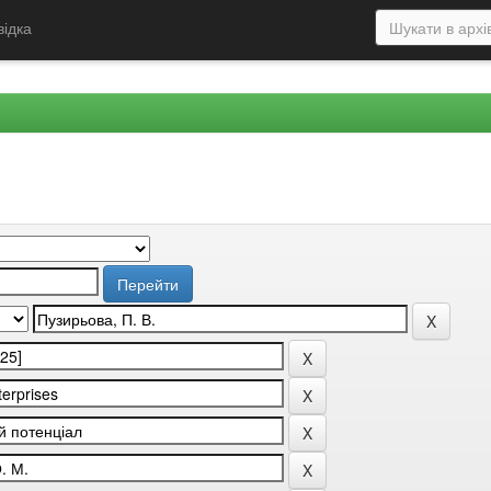
відка