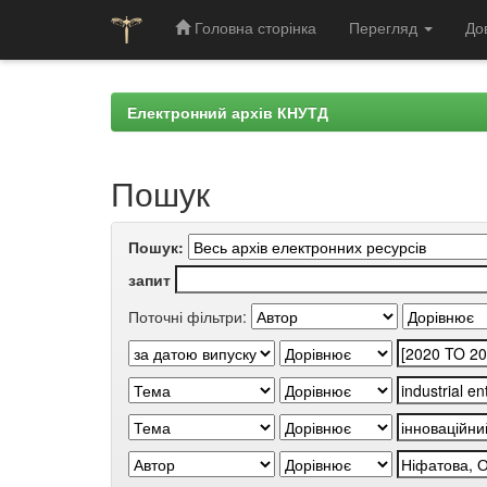
Головна сторінка
Перегляд
До
Skip
navigation
Електронний архів КНУТД
Пошук
Пошук:
запит
Поточні фільтри: