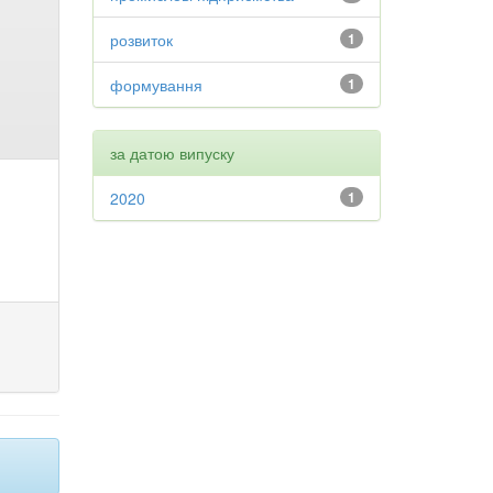
розвиток
1
формування
1
за датою випуску
2020
1