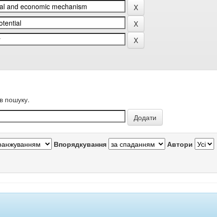
в пошуку.
Впорядкування
Автори