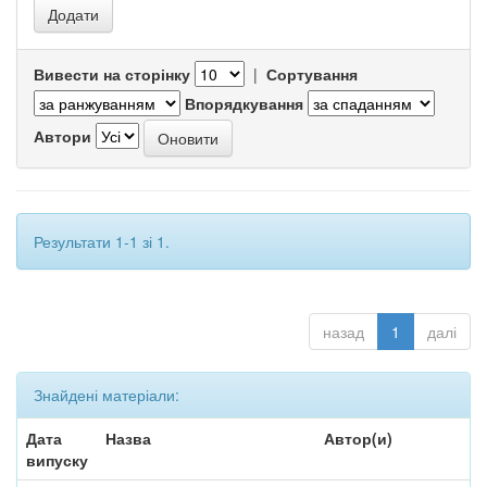
Вивести на сторінку
|
Сортування
Впорядкування
Автори
Результати 1-1 зі 1.
назад
1
далі
Знайдені матеріали:
Дата
Назва
Автор(и)
випуску