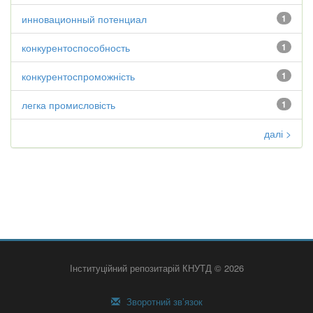
инновационный потенциал
1
конкурентоспособность
1
конкурентоспроможність
1
легка промисловість
1
далі >
Інституційний репозитарій КНУТД © 2026
Зворотний зв’язок