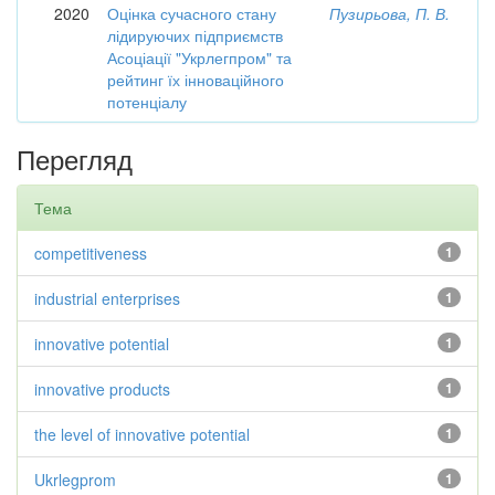
2020
Оцінка сучасного стану
Пузирьова, П. В.
лідируючих підприємств
Асоціації "Укрлегпром" та
рейтинг їх інноваційного
потенціалу
Перегляд
Тема
competitiveness
1
industrial enterprises
1
innovative potential
1
innovative products
1
the level of innovative potential
1
Ukrlegprom
1