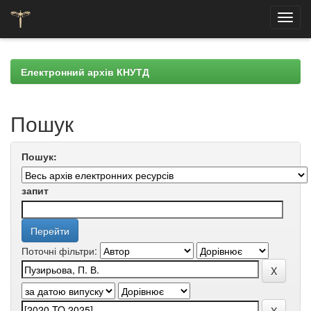
Skip
navigation
Електронний архів КНУТД
Пошук
Пошук:
запит
Поточні фільтри: