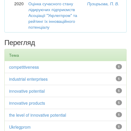
2020
Оцінка сучасного стану
Пузирьова, П. В.
лідируючих підприємств
Асоціації "Укрлегпром" та
рейтинг їх інноваційного
потенціалу
Перегляд
Тема
competitiveness
1
industrial enterprises
1
innovative potential
1
innovative products
1
the level of innovative potential
1
Ukrlegprom
1