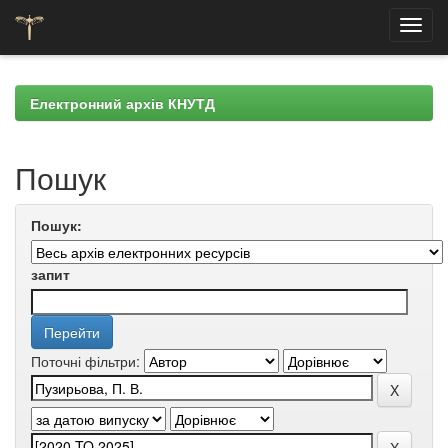
Skip
navigation
Електронний архів КНУТД
Пошук
Пошук:
запит
Поточні фільтри: