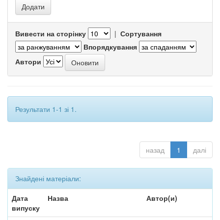
Вивести на сторінку
|
Сортування
Впорядкування
Автори
Результати 1-1 зі 1.
назад
1
далі
Знайдені матеріали:
Дата
Назва
Автор(и)
випуску