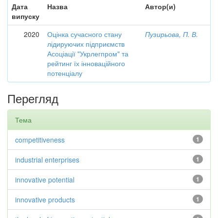
Дата
Назва
Автор(и)
випуску
2020
Оцінка сучасного стану
Пузирьова, П. В.
лідируючих підприємств
Асоціації "Укрлегпром" та
рейтинг їх інноваційного
потенціалу
Перегляд
Тема
competitiveness
1
industrial enterprises
1
innovative potential
1
innovative products
1