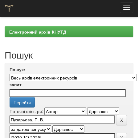
Skip
navigation
Електронний архів КНУТД
Пошук
Пошук:
запит
Поточні фільтри: