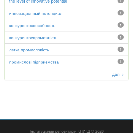
the level of innovative potential
1
инновационный потенциал
1
конкурентоспособность
1
конкурентоспроможність
1
легка промисловість
1
промислові підприємства
1
далі >
Інституційний репозитарій КНУТД © 2026