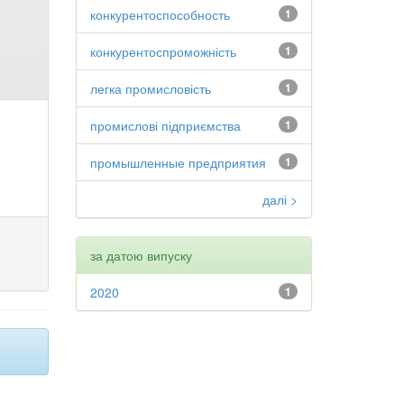
конкурентоспособность
1
конкурентоспроможність
1
легка промисловість
1
промислові підприємства
1
промышленные предприятия
1
далі >
за датою випуску
2020
1