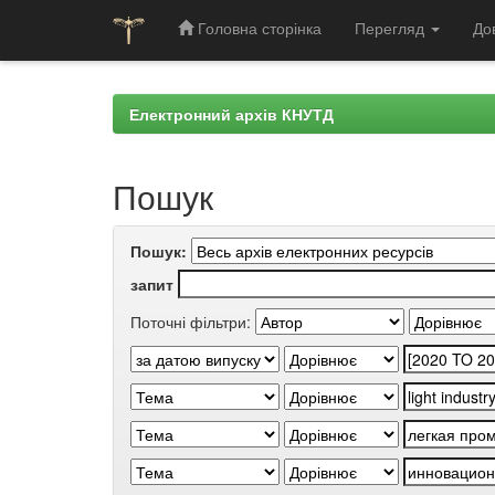
Головна сторінка
Перегляд
До
Skip
navigation
Електронний архів КНУТД
Пошук
Пошук:
запит
Поточні фільтри: