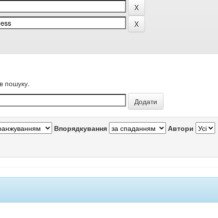
в пошуку.
Впорядкування
Автори