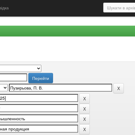
відка