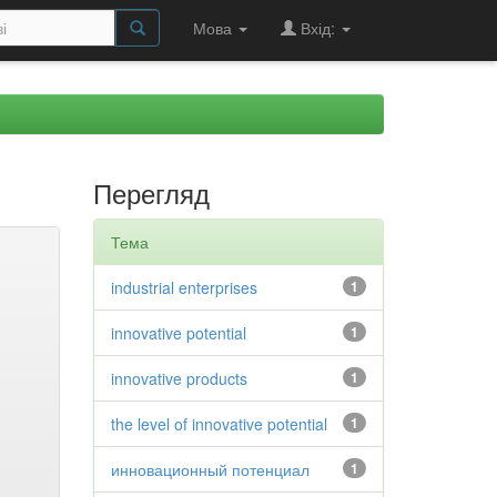
Мова
Вхід:
Перегляд
Тема
industrial enterprises
1
innovative potential
1
innovative products
1
the level of innovative potential
1
инновационный потенциал
1