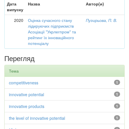
Дата
Назва
Автор(и)
випуску
2020
Оцінка сучасного стану
Пузирьова, П. В.
лідируючих підприємств
Асоціації "Укрлегпром" та
рейтинг їх інноваційного
потенціалу
Перегляд
Тема
competitiveness
1
innovative potential
1
innovative products
1
the level of innovative potential
1