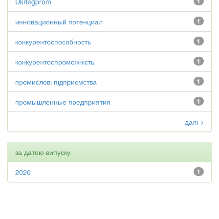
Ukrlegprom
1
инновационный потенциал
1
конкурентоспособность
1
конкурентоспроможність
1
промислові підприємства
1
промышленные предприятия
1
далі >
за датою випуску
2020
1