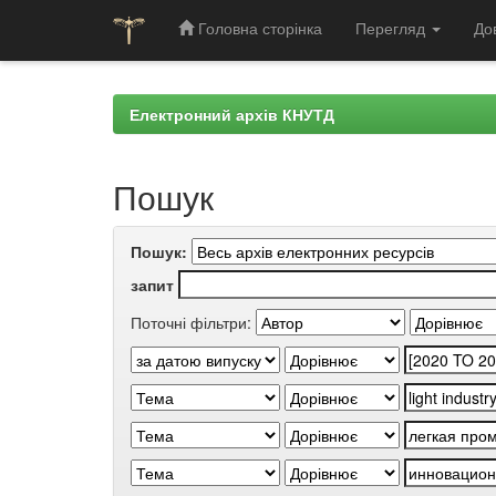
Головна сторінка
Перегляд
До
Skip
navigation
Електронний архів КНУТД
Пошук
Пошук:
запит
Поточні фільтри: