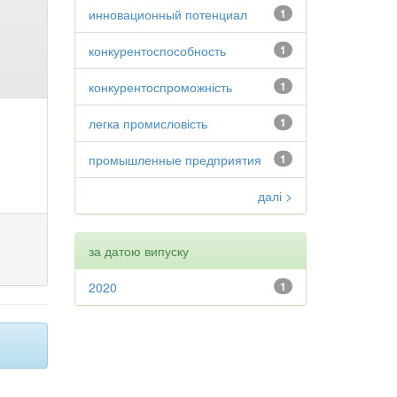
инновационный потенциал
1
конкурентоспособность
1
конкурентоспроможність
1
легка промисловість
1
промышленные предприятия
1
далі >
за датою випуску
2020
1