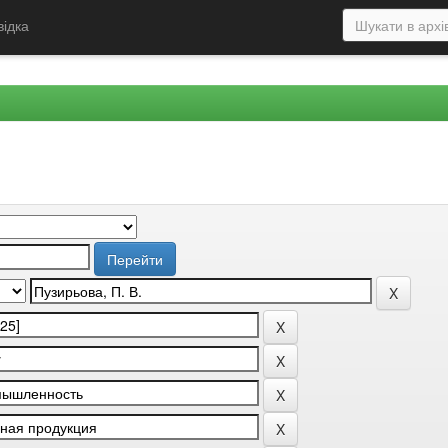
відка