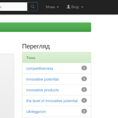
Мова
Вхід:
Перегляд
Тема
competitiveness
1
innovative potential
1
innovative products
1
the level of innovative potential
1
Ukrlegprom
1