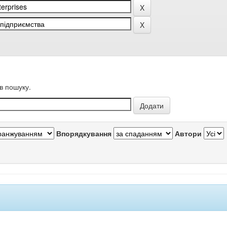
в пошуку.
Впорядкування
Автори