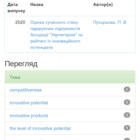
Дата
Назва
Автор(и)
випуску
2020
Оцінка сучасного стану
Пузирьова, П. В.
лідируючих підприємств
Асоціації "Укрлегпром" та
рейтинг їх інноваційного
потенціалу
Перегляд
Тема
competitiveness
1
innovative potential
1
innovative products
1
the level of innovative potential
1