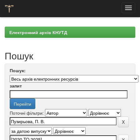
Skip
navigation
Електронний архів КНУТД
Пошук
Пошук:
запит
Поточні фільтри: