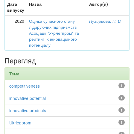
Дата
Назва
Автор(и)
випуску
2020
Оцінка сучасного стану
Пузирьова, П. В.
лідируючих підприємств
Асоціації "Укрлегпром" та
рейтинг їх інноваційного
потенціалу
Перегляд
Тема
competitiveness
1
innovative potential
1
innovative products
1
Ukrlegprom
1