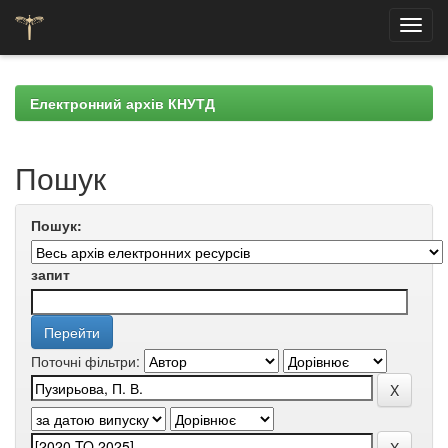
Skip
navigation
Електронний архів КНУТД
Пошук
Пошук:
запит
Поточні фільтри: