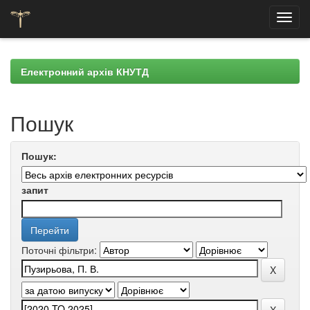
Skip
navigation
Електронний архів КНУТД
Пошук
Пошук:
запит
Поточні фільтри: