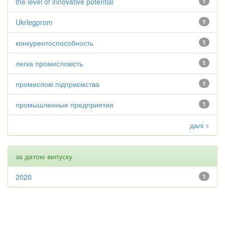
the level of innovative potential
1
Ukrlegprom
1
конкурентоспособность
1
легка промисловість
1
промислові підприємства
1
промышленные предприятия
1
далі >
за датою випуску
2020
1