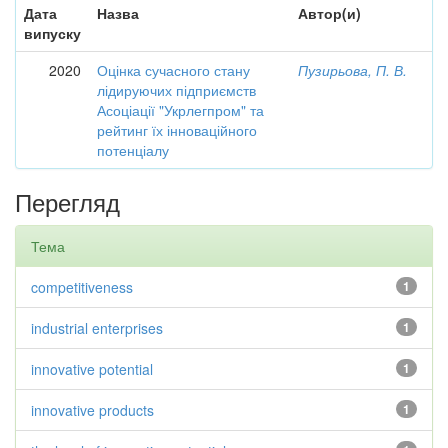
Дата
Назва
Автор(и)
випуску
2020
Оцінка сучасного стану
Пузирьова, П. В.
лідируючих підприємств
Асоціації "Укрлегпром" та
рейтинг їх інноваційного
потенціалу
Перегляд
Тема
competitiveness
1
industrial enterprises
1
innovative potential
1
innovative products
1