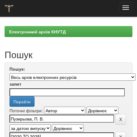
Skip
navigation
Електронний архів КНУТД
Пошук
Пошук:
запит
Поточні фільтри: