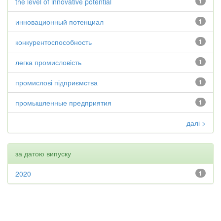
the level of innovative potential
1
инновационный потенциал
1
конкурентоспособность
1
легка промисловість
1
промислові підприємства
1
промышленные предприятия
1
далі >
за датою випуску
2020
1