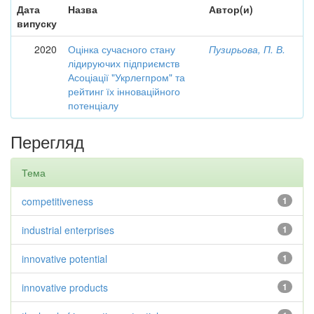
Дата
Назва
Автор(и)
випуску
2020
Оцінка сучасного стану
Пузирьова, П. В.
лідируючих підприємств
Асоціації "Укрлегпром" та
рейтинг їх інноваційного
потенціалу
Перегляд
Тема
competitiveness
1
industrial enterprises
1
innovative potential
1
innovative products
1