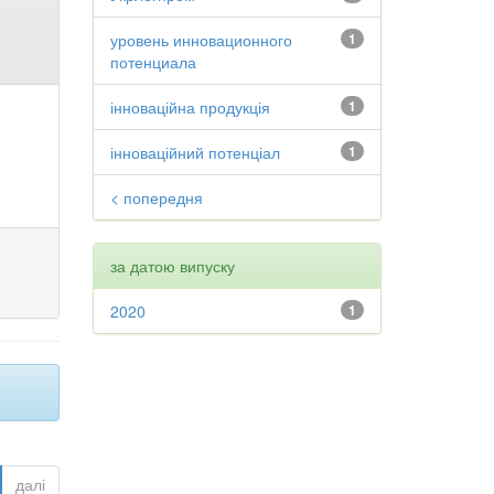
уровень инновационного
1
потенциала
інноваційна продукція
1
інноваційний потенціал
1
< попередня
за датою випуску
2020
1
далі