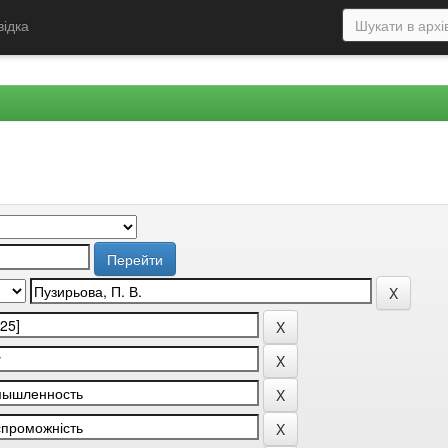
відка