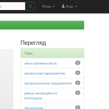
Мова
Вхід:
Перегляд
Тема
легка промисловість
1
промислові підприємства
1
промышленные предприятия
1
рівень інноваційного
1
потенціалу
Укрлегпром
1