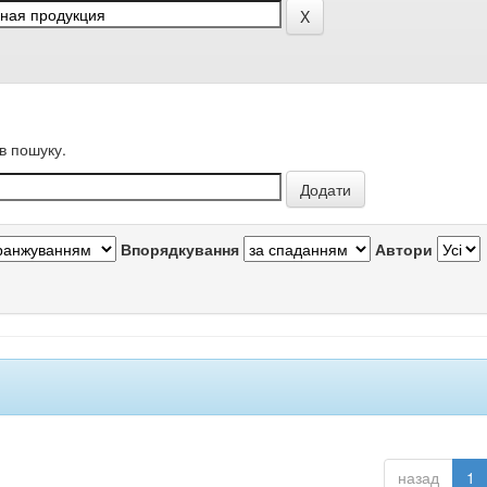
в пошуку.
Впорядкування
Автори
назад
1