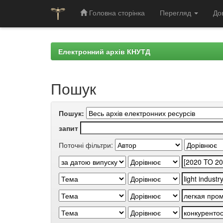
Головна сторінка
Перегляд
До
Skip
navigation
Електронний архів КНУТД
Пошук
Пошук:
запит
Поточні фільтри: