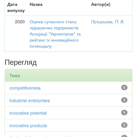
Дата
Назва
Автор(и)
випуску
2020
Оцінка сучасного стану
Пузирьова, П. В.
лідируючих підприємств
Асоціації "Укрлегпром" та
рейтинг їх інноваційного
потенціалу
Перегляд
Тема
competitiveness
1
industrial enterprises
1
innovative potential
1
innovative products
1