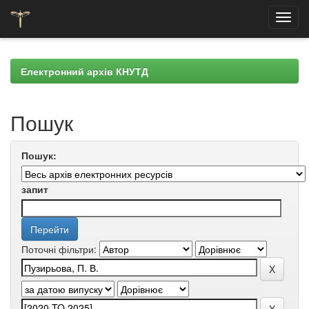
Skip
navigation
Електронний архів КНУТД
Пошук
Пошук:
запит
Поточні фільтри: