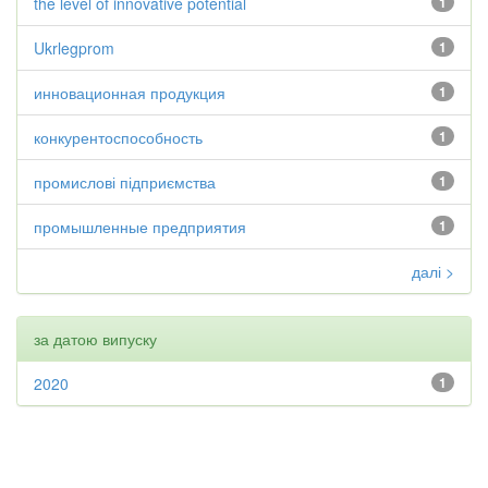
the level of innovative potential
1
Ukrlegprom
1
инновационная продукция
1
конкурентоспособность
1
промислові підприємства
1
промышленные предприятия
1
далі >
за датою випуску
2020
1