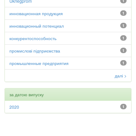
Ukrlegprom
1
инновационная продукция
1
инновационный потенциал
1
конкурентоспособность
1
промислові підприємства
1
промышленные предприятия
1
далі >
за датою випуску
2020
1