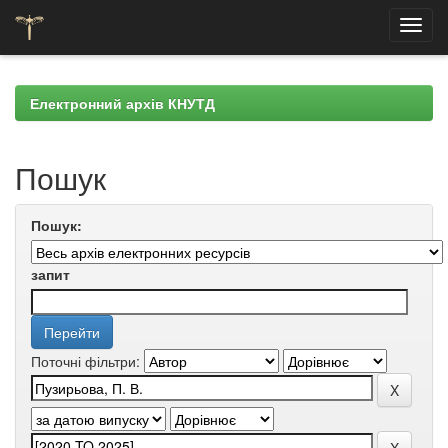
Skip
navigation
Електронний архів КНУТД
Пошук
Пошук:
запит
Поточні фільтри: