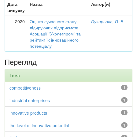
Дата
Назва
Автор(и)
випуску
2020
Оцінка сучасного стану
Пузирьова, П. В.
лідируючих підприємств
Асоціації "Укрлегпром" та
рейтинг їх інноваційного
потенціалу
Перегляд
Тема
competitiveness
1
industrial enterprises
1
innovative products
1
the level of innovative potential
1