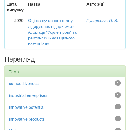
Дата
Назва
Автор(и)
випуску
2020
Оцінка сучасного стану
Пузирьова, П. В.
лідируючих підприємств
Асоціації "Укрлегпром" та
рейтинг їх інноваційного
потенціалу
Перегляд
Тема
competitiveness
1
industrial enterprises
1
innovative potential
1
innovative products
1