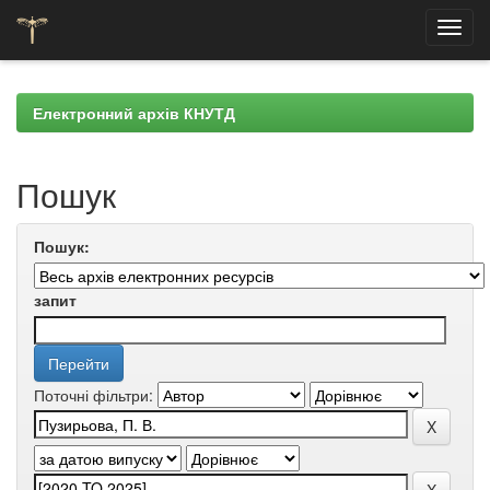
Skip
navigation
Електронний архів КНУТД
Пошук
Пошук:
запит
Поточні фільтри: