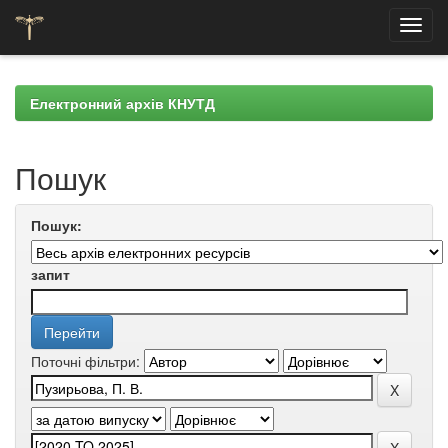
Skip
navigation
Електронний архів КНУТД
Пошук
Пошук:
запит
Поточні фільтри: