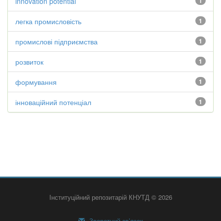
innovation potential
1
легка промисловість
1
промислові підприємства
1
розвиток
1
формування
1
інноваційний потенціал
1
Інституційний репозитарій КНУТД © 2026
Зворотний зв’язок