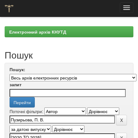
Skip
navigation
Електронний архів КНУТД
Пошук
Пошук:
запит
Поточні фільтри: