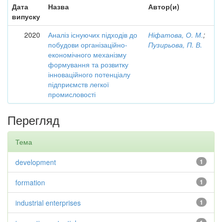
Дата
Назва
Автор(и)
випуску
2020
Аналіз існуючих підходів до
Ніфатова, О. М.
;
побудови організаційно-
Пузирьова, П. В.
економічного механізму
формування та розвитку
інноваційного потенціалу
підприємств легкої
промисловості
Перегляд
Тема
development
1
formation
1
industrial enterprises
1