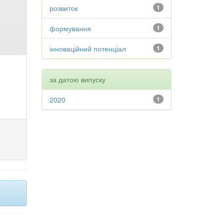
розвиток
1
формування
1
інноваційний потенціал
1
за датою випуску
2020
1