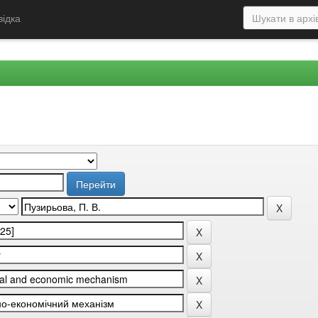
відка