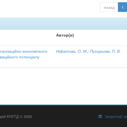
назад
1
Автор(и)
рганізаційно-економічного
Ніфатова, О. М.
;
Пузирьова, П. В.
ваційного потенціалу
тарій КНУТД © 2026
Зворотний зв