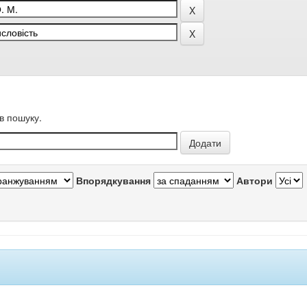
в пошуку.
Впорядкування
Автори