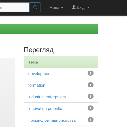
Мова
Вхід:
Перегляд
Тема
development
1
formation
1
industrial enterprises
1
innovation potential
1
промислові підприємства
1