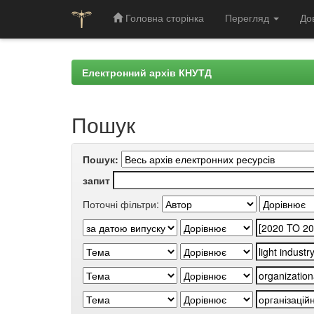
Головна сторінка
Перегляд
До
Skip
navigation
Електронний архів КНУТД
Пошук
Пошук:
запит
Поточні фільтри: