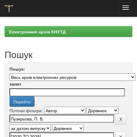
Skip
navigation
Електронний архів КНУТД
Пошук
Пошук:
запит
Поточні фільтри: