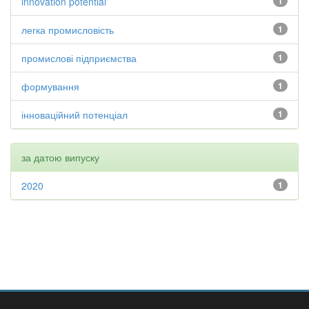
innovation potential
1
легка промисловість
1
промислові підприємства
1
формування
1
інноваційний потенціал
1
за датою випуску
2020
1