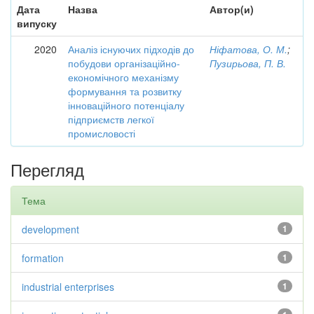
Дата
Назва
Автор(и)
випуску
2020
Аналіз існуючих підходів до
Ніфатова, О. М.
;
побудови організаційно-
Пузирьова, П. В.
економічного механізму
формування та розвитку
інноваційного потенціалу
підприємств легкої
промисловості
Перегляд
Тема
development
1
formation
1
industrial enterprises
1