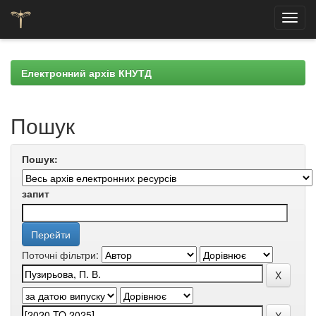
Skip
navigation
Електронний архів КНУТД
Пошук
Пошук:
запит
Поточні фільтри: