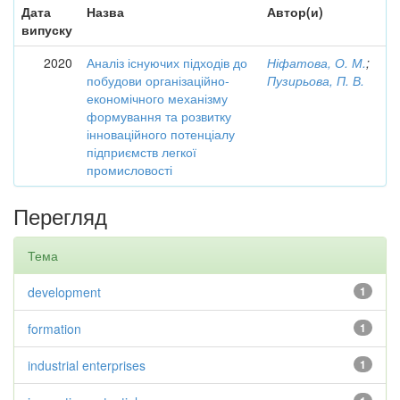
Дата
Назва
Автор(и)
випуску
2020
Аналіз існуючих підходів до
Ніфатова, О. М.
;
побудови організаційно-
Пузирьова, П. В.
економічного механізму
формування та розвитку
інноваційного потенціалу
підприємств легкої
промисловості
Перегляд
Тема
development
1
formation
1
industrial enterprises
1