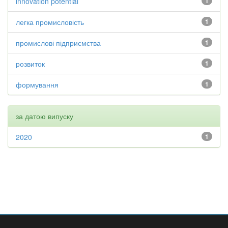
innovation potential
1
легка промисловість
1
промислові підприємства
1
розвиток
1
формування
1
за датою випуску
2020
1