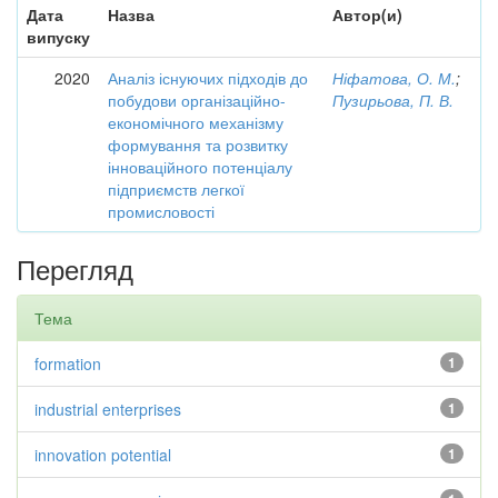
Дата
Назва
Автор(и)
випуску
2020
Аналіз існуючих підходів до
Ніфатова, О. М.
;
побудови організаційно-
Пузирьова, П. В.
економічного механізму
формування та розвитку
інноваційного потенціалу
підприємств легкої
промисловості
Перегляд
Тема
formation
1
industrial enterprises
1
innovation potential
1