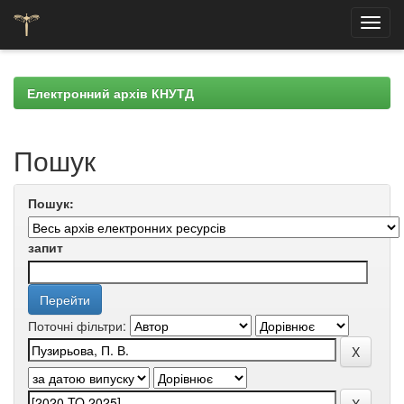
Skip
navigation
Електронний архів КНУТД
Пошук
Пошук:
запит
Поточні фільтри: